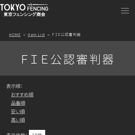
商品一覧
注文方法
ＦＩＥ公認審判器
HOME
Item List
アクセス
ＦＩＥ公認審判器
お問合わせ
表示順：
プライスリスト
おすすめ順
品番順
安い順
高い順