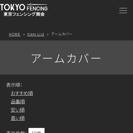
商品一覧
注文方法
アームカバー
HOME
Item List
アクセス
アームカバー
お問合わせ
表示順：
プライスリスト
おすすめ順
品番順
安い順
高い順