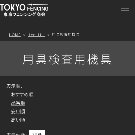
商品一覧
注文方法
用具検査用機具
HOME
Item List
アクセス
用具検査用機具
お問合わせ
表示順：
プライスリスト
おすすめ順
品番順
安い順
高い順