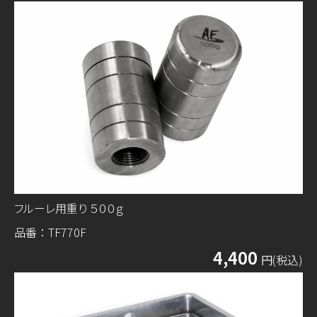
フルーレ用重り ５００ｇ
品番：TF770F
4,400
円(税込)