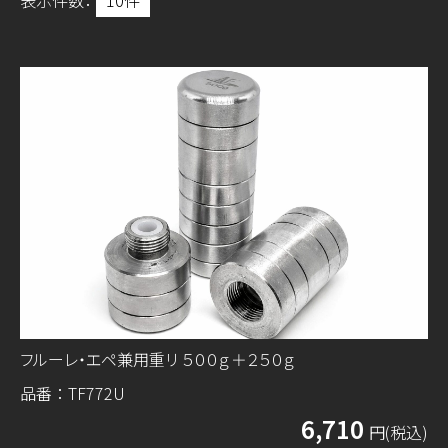
表示件数：
フルーレ・エペ兼用重リ ５００ｇ＋２５０ｇ
品番：TF772U
6,710
円(税込)