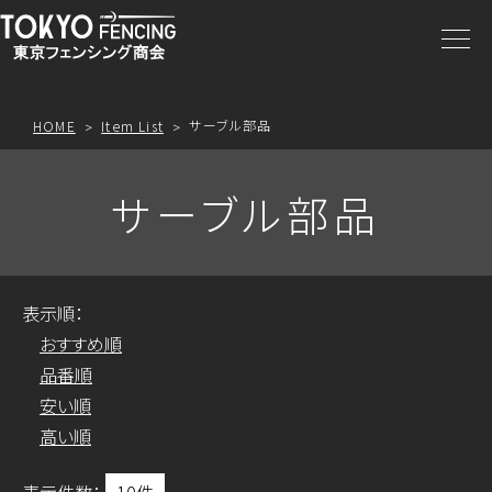
商品一覧
注文方法
サーブル部品
HOME
Item List
アクセス
サーブル部品
お問合わせ
表示順：
プライスリスト
おすすめ順
品番順
安い順
高い順