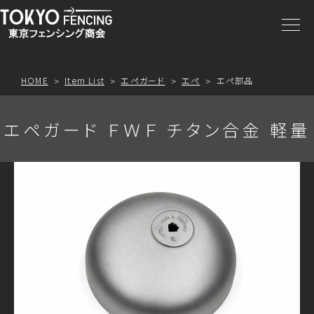
商品一覧
注文方法
HOME
Item List
エペガード
エペ
エペ部品
アクセス
エペガード ＦＷＦ チタン合金 軽量
お問合わせ
プライスリスト