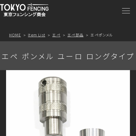
商品一覧
注文方法
HOME
Item List
エペ
エペ部品
エペポンメル
アクセス
エペ ポンメル ユーロ ロングタイプ
お問合わせ
プライスリスト