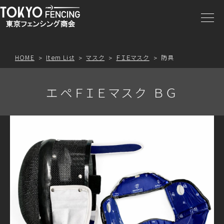
商品一覧
注文方法
HOME
Item List
マスク
ＦＩＥマスク
防具
アクセス
エペＦＩＥマスク ＢＧ
お問合わせ
プライスリスト