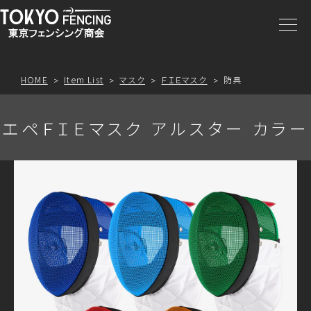
商品一覧
注文方法
HOME
Item List
マスク
ＦＩＥマスク
防具
アクセス
エペＦＩＥマスク アルスター カラー
お問合わせ
プライスリスト