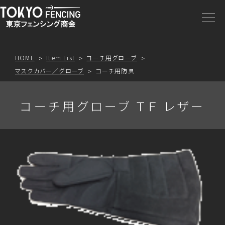
商品一覧
注文方法
HOME
Item List
コーチ用グローブ
マスクカバー／グローブ
コーチ用防具
アクセス
コーチ用グローブ ＴＦ レザー
お問合わせ
プライスリスト