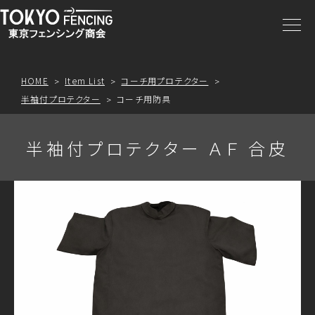
商品一覧
注文方法
HOME
Item List
コーチ用プロテクター
半袖付プロテクター
コーチ用防具
アクセス
半袖付プロテクター ＡＦ 合皮
お問合わせ
プライスリスト