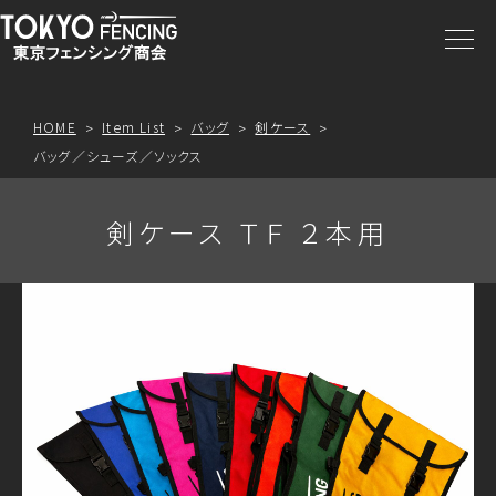
商品一覧
注文方法
HOME
Item List
バッグ
剣ケース
バッグ／シューズ／ソックス
アクセス
剣ケース ＴＦ ２本用
お問合わせ
プライスリスト