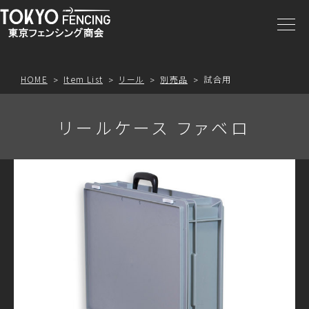
商品一覧
注文方法
HOME
Item List
リール
別売品
試合用
アクセス
リールケース ファベロ
お問合わせ
プライスリスト