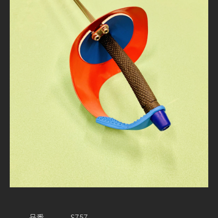
品番
S757